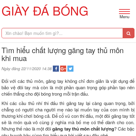
GIÀY ĐÁ BÓNG
Menu
Tìm hiểu chất lượng găng tay thủ môn
khi mua
Ngày đăng 22/11/2020 14:38
Đối với các thủ môn, găng tay không chỉ đơn giản là vật dụng để
bảo vệ đôi tay mà còn là một phần quan trọng góp phần tạo nên
chiến thắng cho đội bóng trong mỗi trận đấu.
Khi các cầu thủ nhí thi đấu thì găng tay lại càng quan trọng, bởi
chẳng có người cha người mẹ nào lại muốn tay của con mình bị
thương khi chơi bóng cả. Để cổ vũ con thi đấu, một đôi găng tay tốt
sẽ là món quà vô cùng ý nghĩa mà bố mẹ có thể dành cho con.
Nhưng thế nào là một đôi
găng tay thủ môn chất lượng
? Các bậc
phụ huynh hãy cùng tìm hiểu qua bài viết sau đây nhé.