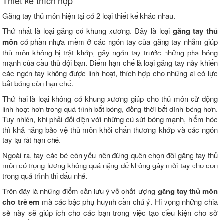
Thiết kế thích hợp
Găng tay thủ môn hiện tại có 2 loại thiết kế khác nhau.
Thứ nhất là loại găng có khung xương. Đây là loại
găng tay thủ
môn
có phần nhựa mềm ở các ngón tay của găng tay nhằm giúp
thủ môn không bị trật khớp, gãy ngón tay trước những pha bóng
mạnh của cầu thủ đội bạn. Điểm hạn chế là loại găng tay này khiến
các ngón tay không được linh hoạt, thích hợp cho những ai có lực
bắt bóng còn hạn chế.
Thứ hai là loại không có khung xương giúp cho thủ môn cử động
linh hoạt hơn trong quá trình bắt bóng, đồng thời bắt dính bóng hơn.
Tuy nhiên, khi phải đối diện với những cú sút bóng mạnh, hiểm hóc
thì khả năng bảo vệ thủ môn khỏi chấn thương khớp và các ngón
tay lại rất hạn chế.
Ngoài ra, tay các bé còn yếu nên đừng quên chọn đôi găng tay thủ
môn có trọng lượng không quá nặng để không gây mỏi tay cho con
trong quá trình thi đấu nhé.
Trên đây là những điểm cần lưu ý về chất lượng
găng tay thủ môn
cho trẻ em
mà các bậc phụ huynh cần chú ý. Hi vọng những chia
sẻ này sẽ giúp ích cho các bạn trong việc tạo điều kiện cho sở