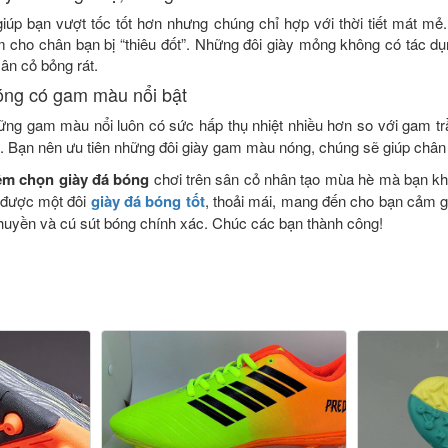
iúp bạn vượt tốc tốt hơn nhưng chúng chỉ hợp với thời tiết mát mẻ
m cho chân bạn bị “thiêu đốt”. Những đôi giày mỏng không có tác d
ân cỏ bỏng rát.
óng có gam màu nổi bật
ững gam màu nổi luôn có sức hấp thụ nhiệt nhiều hơn so với gam t
 Bạn nên ưu tiên những đôi giày gam màu nóng, chúng sẽ giúp châ
ệm chọn giày đá bóng
chơi trên sân cỏ nhân tạo mùa hè mà bạn kh
 được một đôi
giày đá bóng tốt
, thoải mái, mang đến cho bạn cảm gi
uyền và cú sút bóng chính xác. Chúc các bạn thành công!