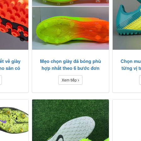
t về giày
Mẹo chọn giày đá bóng phù
Chọn mua
ho sân cỏ
hợp nhất theo 6 bước đơn
từng vị t
giản
Xem tiếp