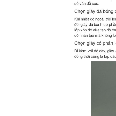
số vấn đề sau:
Chọn giày đá bóng 
Khi nhiệt độ ngoài trời 
đôi giày đá banh có phầ
lớp xốp để vừa tạo độ êm
cỏ nhân tạo mà không lo
Chọn giày có phần l
Đi kèm với đế dày, giày
đồng thời cũng là lớp cá