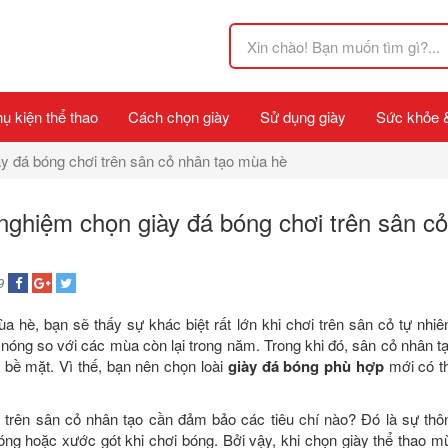
ụ kiện thể thao
Cách chọn giày
Sử dụng giày
Sức khỏe 
ày đá bóng chơi trên sân cỏ nhân tạo mùa hè
 nghiệm chọn giày đá bóng chơi trên sân c
9
a hè, bạn sẽ thấy sự khác biệt rất lớn khi chơi trên sân cỏ tự nhiê
nóng so với các mùa còn lại trong năm. Trong khi đó, sân cỏ nhân tạ
n bề mặt. Vì thế, bạn nên chọn loài
giày đá bóng phù hợp
mới có th
t trên sân cỏ nhân tạo cần đảm bảo các tiêu chí nào? Đó là sự th
óng hoặc xước gót khi chơi bóng. Bởi vậy, khi chọn giày thể thao m