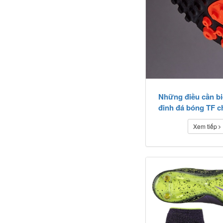
Những điều cần biế
đinh đá bóng TF c
nhân tạo
Xem tiếp