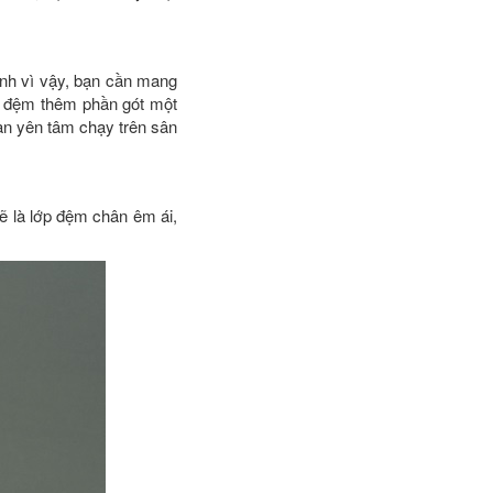
hính vì vậy, bạn cần mang
g đệm thêm phần gót một
oàn yên tâm chạy trên sân
ẽ là lớp đệm chân êm ái,