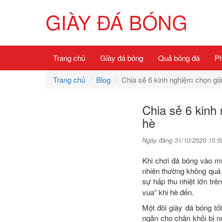
GIÀY ĐÁ BÓNG
Trang chủ
Giày đá bóng
Quả bóng đá
Ph
Trang chủ
Blog
Chia sẻ 6 kinh nghiệm chọn gi
Chia sẻ 6 kinh
hè
Ngày đăng 31/10/2020 15:5
Khi chơi đá bóng vào mù
nhiên thường không quá 
sự hấp thu nhiệt lớn trê
vua” khi hè đến.
Một đôi giày đá bóng tố
ngăn cho chân khỏi bị n