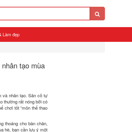
& Làm đẹp
ỏ nhân tạo mùa
n và nhân tạo. Sân cỏ tự
o thường rất nóng bởi có
ể chơi tốt “môn thể thao
ông thoáng cho bàn chân,
ùa hè, bạn cần lưu ý một