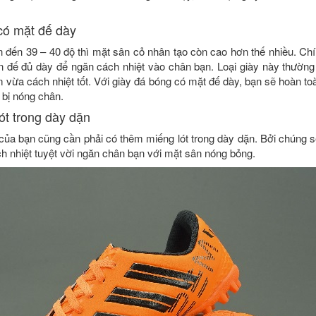
có mặt đế dày
lên đến 39 – 40 độ thì mặt sân cỏ nhân tạo còn cao hơn thế nhiều. C
n đế đủ dày để ngăn cách nhiệt vào chân bạn. Loại giày này thườn
 vừa cách nhiệt tốt. Với giày đá bóng có mặt đế dày, bạn sẽ hoàn t
 bị nóng chân.
ót trong dày dặn
 của bạn cũng cần phải có thêm miếng lót trong dày dặn. Bởi chúng s
ch nhiệt tuyệt vời ngăn chân bạn với mặt sân nóng bỏng.