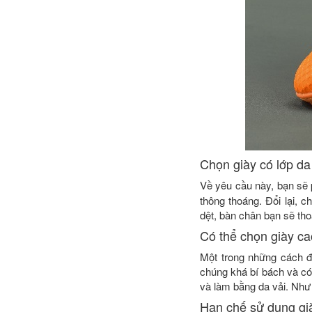
Chọn giày có lớp da
Về yêu cầu này, bạn sẽ 
thông thoáng. Đổi lại, c
dệt, bàn chân bạn sẽ th
Có thể chọn giày c
Một trong những cách đ
chúng khá bí bách và có
và làm bằng da vải. Như 
Hạn chế sử dụng g