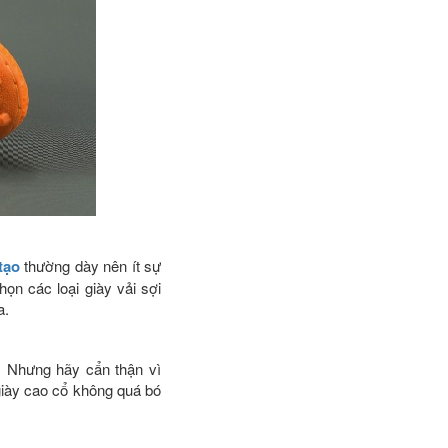
tạo
thường dày nên ít sự
họn các loại giày vải sợi
a.
. Nhưng hãy cẩn thận vì
giày cao cổ không quá bó