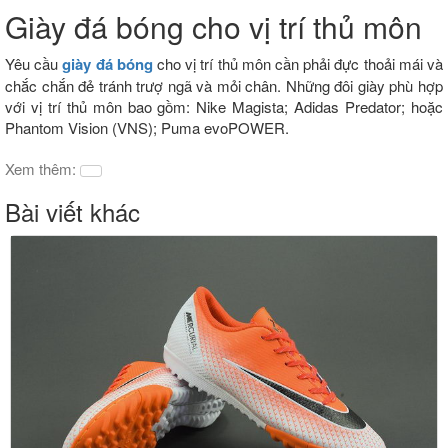
Giày đá bóng cho vị trí thủ môn
Yêu cầu
giày đá bóng
cho vị trí thủ môn cần phải đực thoải mái và
chắc chắn đẻ tránh trượ ngã và mỏi chân. Những đôi giày phù hợp
với vị trí thủ môn bao gồm: Nike Magista; Adidas Predator; hoặc
Phantom Vision (VNS); Puma evoPOWER.
Xem thêm:
Bài viết khác