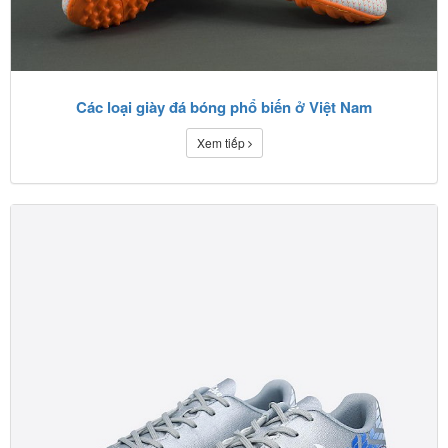
Các loại giày đá bóng phổ biến ở Việt Nam
Xem tiếp