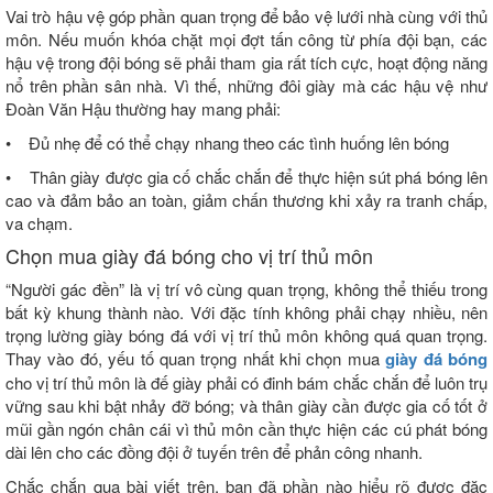
Vai trò hậu vệ góp phần quan trọng để bảo vệ lưới nhà cùng với thủ
môn. Nếu muốn khóa chặt mọi đợt tấn công từ phía đội bạn, các
hậu vệ trong đội bóng sẽ phải tham gia rất tích cực, hoạt động năng
nổ trên phần sân nhà. Vì thế, những đôi giày mà các hậu vệ như
Đoàn Văn Hậu thường hay mang phải:
• Đủ nhẹ để có thể chạy nhang theo các tình huống lên bóng
• Thân giày được gia cố chắc chắn để thực hiện sút phá bóng lên
cao và đảm bảo an toàn, giảm chấn thương khi xảy ra tranh chấp,
va chạm.
Chọn mua giày đá bóng cho vị trí thủ môn
“Người gác đền” là vị trí vô cùng quan trọng, không thể thiếu trong
bất kỳ khung thành nào. Với đặc tính không phải chạy nhiều, nên
trọng lường giày bóng đá với vị trí thủ môn không quá quan trọng.
Thay vào đó, yếu tố quan trọng nhất khi chọn mua
giày đá bóng
cho vị trí thủ môn là đế giày phải có đinh bám chắc chắn để luôn trụ
vững sau khi bật nhảy đỡ bóng; và thân giày cần được gia cố tốt ở
mũi gần ngón chân cái vì thủ môn cần thực hiện các cú phát bóng
dài lên cho các đồng đội ở tuyến trên để phản công nhanh.
Chắc chắn qua bài viết trên, bạn đã phần nào hiểu rõ được đặc