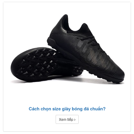
Cách chọn size giày bóng đá chuẩn?
Xem tiếp