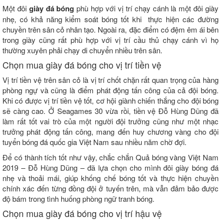
Một đôi
giày đá bóng
phù hợp với vị trí chạy cánh là một đôi giày
nhẹ, có khả năng kiểm soát bóng tốt khi thực hiện các đường
chuyền trên sân cỏ nhân tạo. Ngoài ra, đặc điểm có đệm êm ái bên
trong giày cũng rất phù hợp với vị trí cầu thủ chạy cánh vì họ
thường xuyên phải chạy di chuyển nhiều trên sân.
Chọn mua giày đá bóng cho vị trí tiền vệ
Vị trí tiền vệ trên sân cỏ là vị trí chốt chặn rất quan trọng của hàng
phòng ngự và cũng là điểm phát động tấn công của cả đội bóng.
Khi có được vị trí tiền vệ tốt, cơ hội giành chiến thắng cho đội bóng
sẽ càng cao. Ở Seagames 30 vừa rồi, tiền vệ Đỗ Hùng Dũng đã
làm rất tốt vai trò của một người đội trưởng cũng như một nhạc
trưởng phát động tấn công, mang đến huy chương vàng cho đội
tuyển bóng đá quốc gia Việt Nam sau nhiều năm chờ đợi.
Để có thành tích tốt như vậy, chắc chắn Quả bóng vàng Việt Nam
2019 – Đỗ Hùng Dũng – đã lựa chọn cho mình đôi giày bóng đá
nhẹ và thoải mái, giúp khống chế bóng tốt và thực hiện chuyền
chính xác đến từng đồng đội ở tuyến trên, mà vẫn đảm bảo được
độ bám trong tình huống phòng ngữ tranh bóng.
Chọn mua giày đá bóng cho vị trí hậu vệ