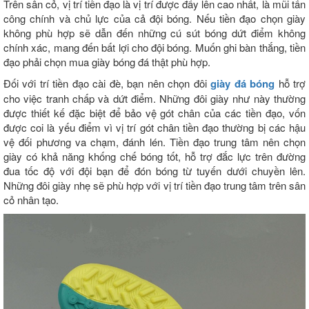
Trên sân cỏ, vị trí tiền đạo là vị trí được đẩy lên cao nhất, là mũi tấn
công chính và chủ lực của cả đội bóng. Nếu tiền đạo chọn giày
không phù hợp sẽ dẫn đến những cú sút bóng dứt điểm không
chính xác, mang đến bất lợi cho đội bóng. Muốn ghi bàn thắng, tiền
đạo phải chọn mua giày bóng đá thật phù hợp.
Đối với trí tiền đạo cài đè, bạn nên chọn đôi
giày đá bóng
hỗ trợ
cho việc tranh chấp và dứt điểm. Những đôi giày như này thường
được thiết kế đặc biệt để bảo vệ gót chân của các tiền đạo, vốn
được coi là yếu điểm vì vị trí gót chân tiền đạo thường bị các hậu
vệ đối phương va chạm, đánh lén. Tiền đạo trung tâm nên chọn
giày có khả năng khống chế bóng tốt, hỗ trợ đắc lực trên đường
đua tốc độ với đội bạn để đón bóng từ tuyến dưới chuyền lên.
Những đôi giày nhẹ sẽ phù hợp với vị trí tiền đạo trung tâm trên sân
cỏ nhân tạo.