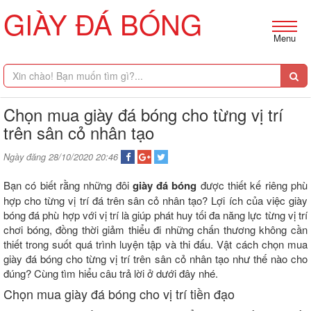
GIÀY ĐÁ BÓNG
Menu
Chọn mua giày đá bóng cho từng vị trí
trên sân cỏ nhân tạo
Ngày đăng 28/10/2020 20:46
Bạn có biết rằng những đôi
giày đá bóng
được thiết kế riêng phù
hợp cho từng vị trí đá trên sân cỏ nhân tạo? Lợi ích của việc giày
bóng đá phù hợp với vị trí là giúp phát huy tối đa năng lực từng vị trí
chơi bóng, đồng thời giảm thiểu đi những chấn thương không cần
thiết trong suốt quá trình luyện tập và thi đấu. Vật cách chọn mua
giày đá bóng cho từng vị trí trên sân cỏ nhân tạo như thế nào cho
đúng? Cùng tìm hiểu câu trả lời ở dưới đây nhé.
Chọn mua giày đá bóng cho vị trí tiền đạo