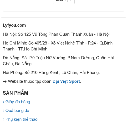
Lyfyou.com
Hà Nội: Số 125 Vũ Tông Phan Quận Thanh Xuân - Hà Nội.
Hồ Chí Minh: Số 405/28 - Xô Viết Nghệ Tĩnh - P.24 - Q.Bình
Thạnh - TP.Hồ Chí Minh.
Đà Nẵng: Số 170 Triệu Nữ Vương, P.Nam Dương, Quận Hải
Châu, Đà Nẵng.
Hải Phòng: Số 210 Hàng Kênh, Lê Chân, Hải Phòng.
➡️ Website thuộc tập đoàn
Đại Việt Sport
.
SẢN PHẨM
Giày đá bóng
Quả bóng đá
Phụ kiện thể thao