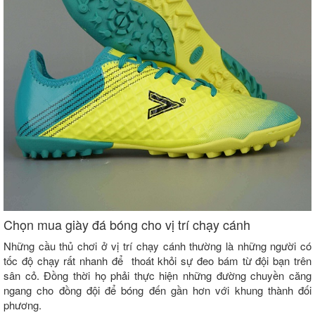
Chọn mua giày đá bóng cho vị trí chạy cánh
Những cầu thủ chơi ở vị trí chạy cánh thường là những người có
tốc độ chạy rất nhanh để thoát khỏi sự đeo bám từ đội bạn trên
sân cỏ. Đồng thời họ phải thực hiện những đường chuyền căng
ngang cho đồng đội để bóng đến gần hơn với khung thành đối
phương.