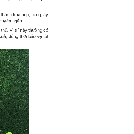
g thành khá hẹp, nên giày
chuyền ngắn.
thủ. Vị trí này thường có
uả, đồng thời bảo vệ tốt