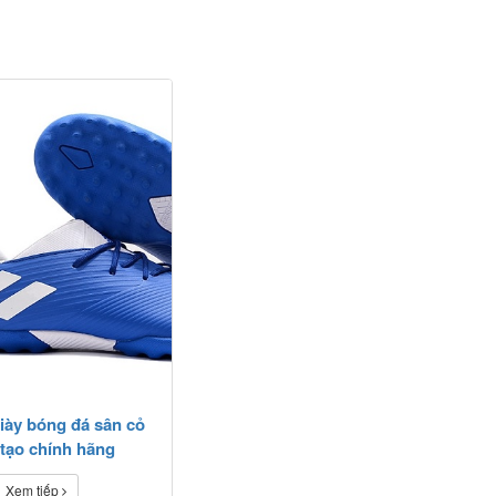
iày bóng đá sân cỏ
tạo chính hãng
Xem tiếp