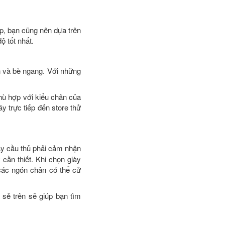
ợp, bạn cũng nên dựa trên
ộ tốt nhất.
 và bè ngang. Với những
.
hù hợp với kiểu chân của
y trực tiếp đến store thử
ày cầu thủ phải cảm nhận
cần thiết. Khi chọn giày
 các ngón chân có thể cử
sẻ trên sẽ giúp bạn tìm