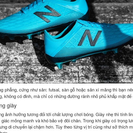
ng phẳng, cứng như sân: futsal, sàn gỗ hoặc sân xi măng thì bạn 
ng, không có đinh, mà chỉ có những đường rãnh nhỏ phủ khắp mặt đế 
ng giày
g ảnh hưởng tương đối tới chất lượng chơi bóng. Giày nhẹ thì tính li
ảm giác mỏng manh và khó bảo vệ đôi chân. Trong khi giày có trọng l
ưng di chuyển lại chậm hơn. Tùy theo từng vị trí cũng như sở thích 
 hợp.