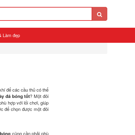
& Làm đẹp
khí để các cầu thủ có thể
ày đá bóng tốt
? Một đôi
hù hợp với lối chơi, giúp
bước để chọn được một đôi
 bóng
cũng cần phải phù